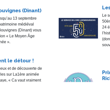
Les
ouvignes (Dinant)
Le s
jusqu’au 13 septembre
50èm
patrimoine médiéval
24 é
uvignes (Dinant) vous
l'hi
tion « Le Moyen Âge
(don
née ».
souv
nt le détour !
jeux et de découverte de
Pri
lles sur La1ère animée
Ric
aye, « Ca vaut vraiment
rée à Florenville, a été
Remi
il dernier au Cercle
Jean
lers-devant-Orval et
d’Or
 du 11 mai. Jean-Claude
ion.