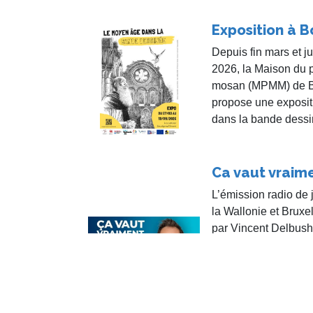
Exposition à B
Depuis fin mars et 
2026, la Maison du 
mosan (MPMM) de Bo
propose une exposi
dans la bande dessi
Ca vaut vraime
L’émission radio de 
la Wallonie et Bruxe
par Vincent Delbush
le détour ! », consac
enregistrée le 23 avr
Saint-Gengoulf à Vil
diffusée la semaine
y a fait une intervent