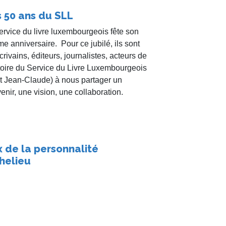
 50 ans du SLL
ervice du livre luxembourgeois fête son
e anniversaire. Pour ce jubilé, ils sont
crivains, éditeurs, journalistes, acteurs de
stoire du Service du Livre Luxembourgeois
t Jean-Claude) à nous partager un
enir, une vision, une collaboration.
x de la personnalité
helieu
se du prix de la personnalité Richelieu à
-Claude à l’auberge « L’Ange gardien »
val le 28 mars dernier.