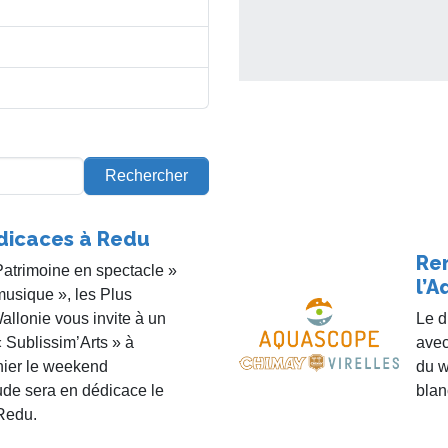
Rechercher
dicaces à Redu
Re
Patrimoine en spectacle »
l’
 musique », les Plus
llonie vous invite à un
Le d
 Sublissim’Arts » à
avec
hier le weekend
du w
de sera en dédicace le
blan
Redu.