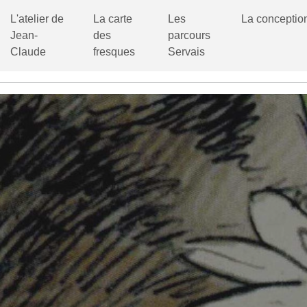
L'atelier de
La carte
Les
La conceptio
Jean-
des
parcours
Claude
fresques
Servais