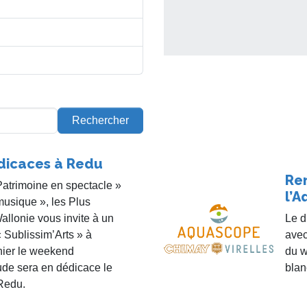
Rechercher
dicaces à Redu
Re
Patrimoine en spectacle »
l’
 musique », les Plus
llonie vous invite à un
Le d
 Sublissim’Arts » à
avec
hier le weekend
du w
de sera en dédicace le
blan
Redu.