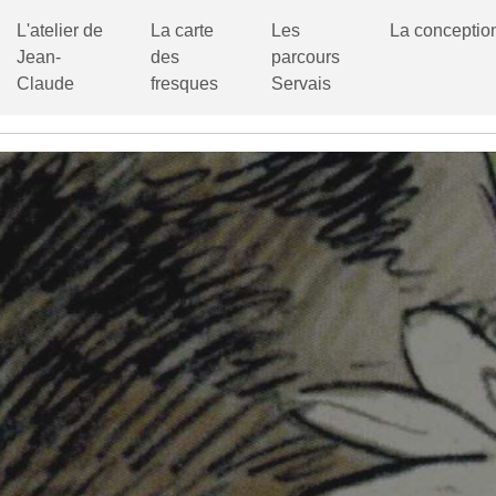
L'atelier de
La carte
Les
La conceptio
Jean-
des
parcours
Claude
fresques
Servais