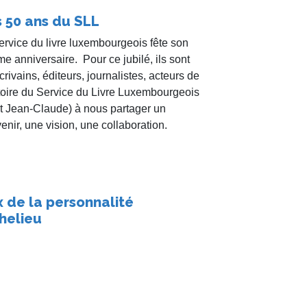
 50 ans du SLL
ervice du livre luxembourgeois fête son
e anniversaire. Pour ce jubilé, ils sont
crivains, éditeurs, journalistes, acteurs de
stoire du Service du Livre Luxembourgeois
t Jean-Claude) à nous partager un
enir, une vision, une collaboration.
x de la personnalité
helieu
se du prix de la personnalité Richelieu à
-Claude à l’auberge « L’Ange gardien »
val le 28 mars dernier.