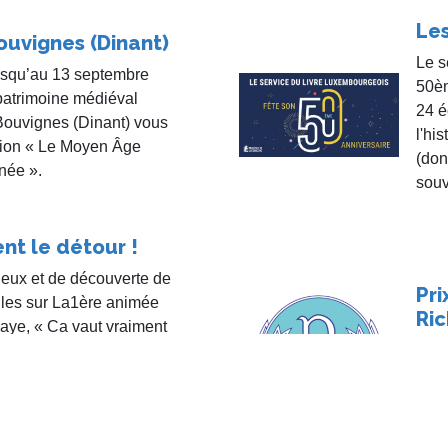
Les
ouvignes (Dinant)
Le s
jusqu’au 13 septembre
50èm
patrimoine médiéval
24 é
uvignes (Dinant) vous
l'hi
tion « Le Moyen Âge
(don
née ».
souv
nt le détour !
jeux et de découverte de
Pri
lles sur La1ère animée
Ric
aye, « Ca vaut vraiment
rée à Florenville, a été
Remi
il dernier au Cercle
Jean
lers-devant-Orval et
d’Or
 du 11 mai. Jean-Claude
ion.