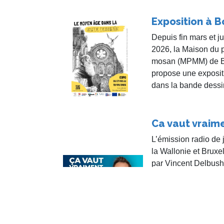
Exposition à B
Depuis fin mars et 
2026, la Maison du 
mosan (MPMM) de Bo
propose une exposi
dans la bande dessi
Ca vaut vraime
L’émission radio de 
la Wallonie et Bruxe
par Vincent Delbush
le détour ! », consac
enregistrée le 23 avr
Saint-Gengoulf à Vil
diffusée la semaine
y a fait une intervent