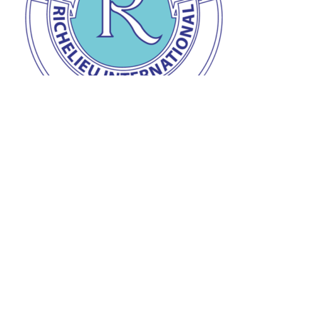
Prix de la personnalité Richelieu
Remise du prix de la personnalité Richelieu à Jean-
Claude à l’auberge « L’Ange gardien » d’Orval le 28
mars dernier.