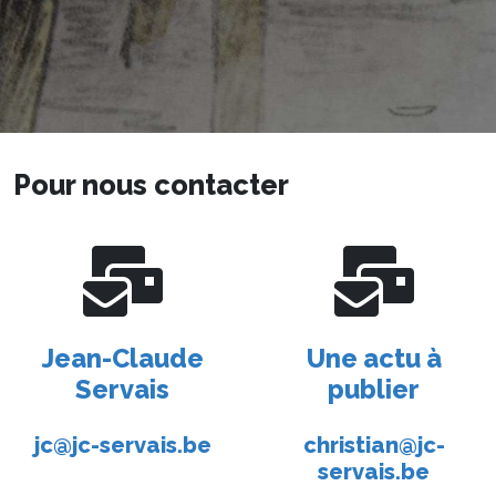
Pour nous contacter
Jean-Claude
Une actu à
Servais
publier
jc@jc-servais.be
christian@jc-
servais.be