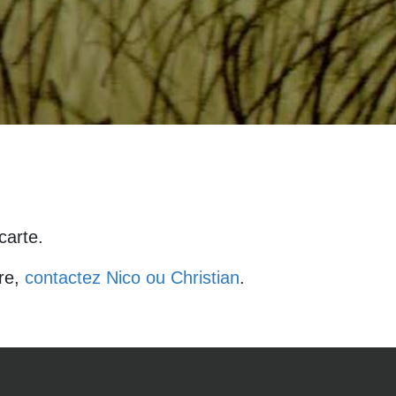
carte.
tre,
contactez Nico ou Christian
.