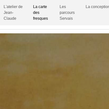
L'atelier de
La carte
Les
La conceptio
Jean-
des
parcours
Claude
fresques
Servais