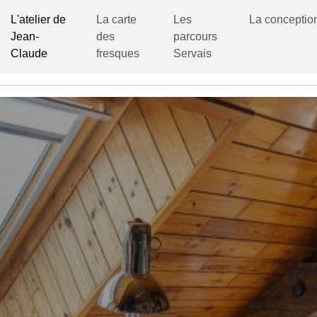
L'atelier de
La carte
Les
La conceptio
Jean-
des
parcours
Claude
fresques
Servais