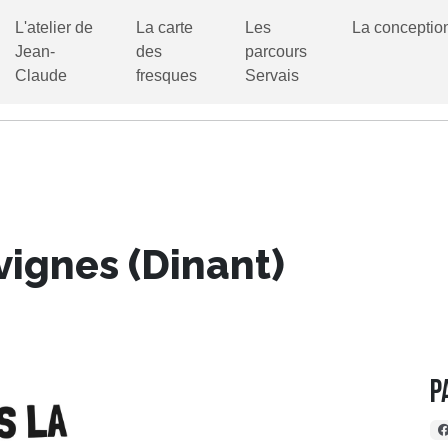
L'atelier de
La carte
Les
La conceptio
Jean-
des
parcours
Claude
fresques
Servais
vignes (Dinant)
P