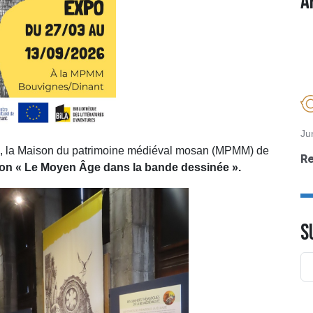
A
Ju
6, la Maison du patrimoine médiéval mosan (MPMM) de
R
ion «
Le Moyen Âge dans la bande dessinée
».
S