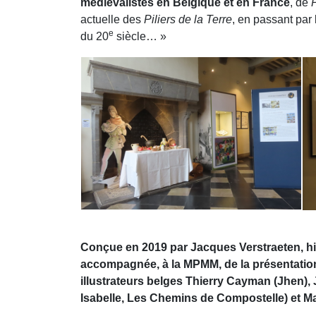
médiévalistes en Belgique et en France
, de
P
actuelle des
Piliers de la Terre
, en passant par
e
du 20
siècle… »
Conçue en 2019 par Jacques Verstraeten, his
accompagnée, à la MPMM, de la présentation 
illustrateurs belges Thierry Cayman (Jhen),
Isabelle, Les Chemins de Compostelle) et M