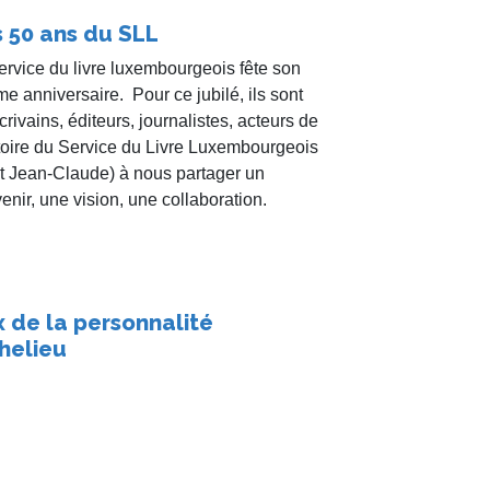
 50 ans du SLL
ervice du livre luxembourgeois fête son
e anniversaire. Pour ce jubilé, ils sont
crivains, éditeurs, journalistes, acteurs de
stoire du Service du Livre Luxembourgeois
t Jean-Claude) à nous partager un
enir, une vision, une collaboration.
x de la personnalité
helieu
se du prix de la personnalité Richelieu à
-Claude à l’auberge « L’Ange gardien »
val le 28 mars dernier.