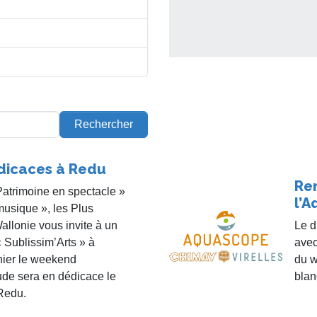
Rechercher
dicaces à Redu
Re
Patrimoine en spectacle »
l’
 musique », les Plus
llonie vous invite à un
Le d
 Sublissim’Arts » à
avec
hier le weekend
du w
de sera en dédicace le
blan
Redu.