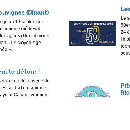
Les
ouvignes (Dinant)
Le s
jusqu’au 13 septembre
50èm
patrimoine médiéval
24 é
uvignes (Dinant) vous
l'hi
tion « Le Moyen Âge
(don
née ».
souv
nt le détour !
jeux et de découverte de
Pri
lles sur La1ère animée
Ric
aye, « Ca vaut vraiment
rée à Florenville, a été
Remi
il dernier au Cercle
Jean
lers-devant-Orval et
d’Or
 du 11 mai. Jean-Claude
ion.