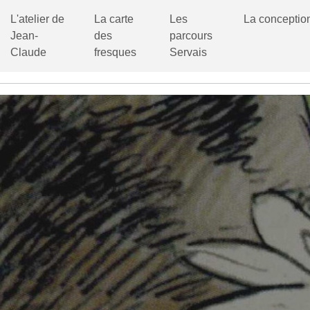
L'atelier de
La carte
Les
La conceptio
Jean-
des
parcours
Claude
fresques
Servais