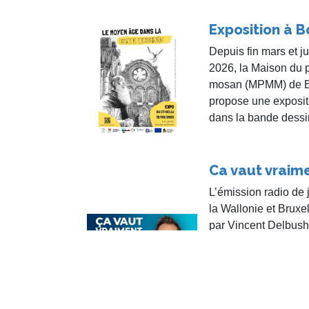
Exposition à B
Depuis fin mars et 
2026, la Maison du 
mosan (MPMM) de Bo
propose une exposi
dans la bande dessi
Ca vaut vraime
L’émission radio de 
la Wallonie et Bruxe
par Vincent Delbush
le détour ! », consac
enregistrée le 23 avr
Saint-Gengoulf à Vil
diffusée la semaine
y a fait une intervent