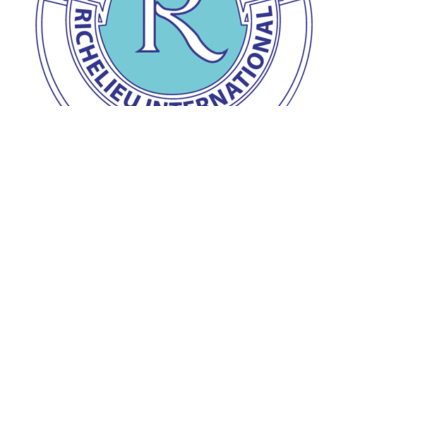
Prix de la personnalité Richelieu
Remise du prix de la personnalité Richelieu à Jean-
Claude à l’auberge « L’Ange gardien » d’Orval le 28
mars dernier.