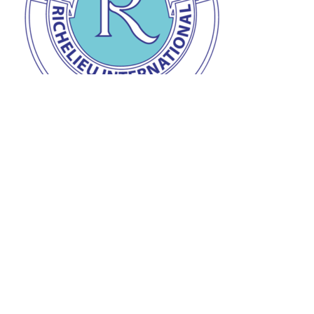
Prix de la personnalité Richelieu
Remise du prix de la personnalité Richelieu à Jean-
Claude à l’auberge « L’Ange gardien » d’Orval le 28
mars dernier.