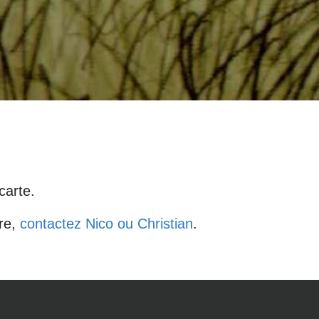
carte.
tre,
contactez Nico ou Christian
.