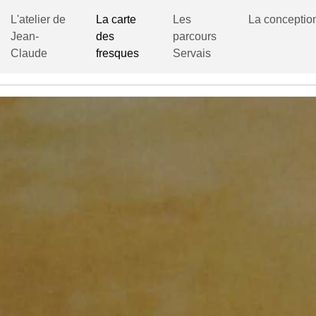
L'atelier de
La carte
Les
La conceptio
Jean-
des
parcours
Claude
fresques
Servais