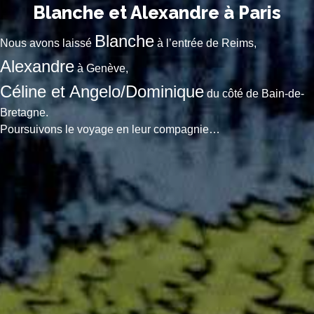
Blanche et Alexandre à Paris
Blanche
Nous avons laissé
à l’entrée de Reims,
Alexandre
à Genève,
Céline et Angelo/Dominique
du côté de Bain-de-
Bretagne.
Poursuivons le voyage en leur compagnie…