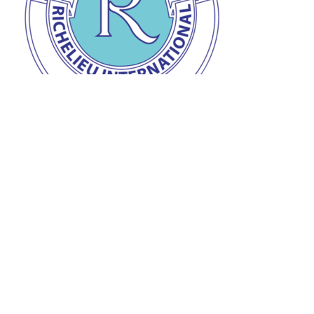
Prix de la personnalité Richelieu
Remise du prix de la personnalité Richelieu à Jean-
Claude à l’auberge « L’Ange gardien » d’Orval le 28
mars dernier.