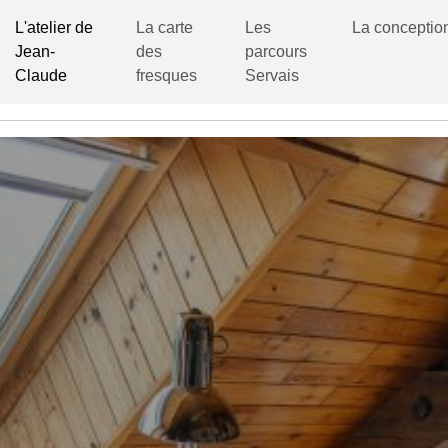
L'atelier de
La carte
Les
La conceptio
Jean-
des
parcours
Claude
fresques
Servais