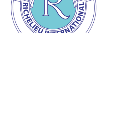
Prix de la personnalité Richelieu
Remise du prix de la personnalité Richelieu à Jean-
Claude à l’auberge « L’Ange gardien » d’Orval le 28
mars dernier.