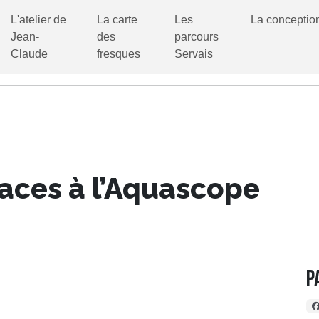
L'atelier de
La carte
Les
La conceptio
Jean-
des
parcours
Claude
fresques
Servais
aces à l’Aquascope
P