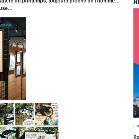
A
sagère du printemps, toujours proche de l’homme…
euse
…
Ju
R