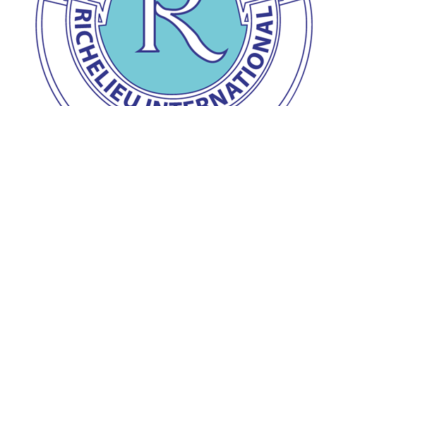
Prix de la personnalité Richelieu
Remise du prix de la personnalité Richelieu à Jean-
Claude à l’auberge « L’Ange gardien » d’Orval le 28
mars dernier.