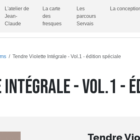
L'atelier de
La carte
Les
La conceptio
Jean-
des
parcours
Claude
fresques
Servais
ums
Tendre Violette Intégrale - Vol.1 - édition spéciale
 INTÉGRALE - VOL.1 - É
Tendre Vio