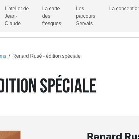
L'atelier de
La carte
Les
La conceptio
Jean-
des
parcours
Claude
fresques
Servais
ums
Renard Rusé - édition spéciale
DITION SPÉCIALE
Renard Rus