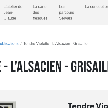
L'atelier de
La carte
Les
La conceptio
Jean-
des
parcours
Claude
fresques
Servais
ublications
Tendre Violette - L'Alsacien - Grisaille
- L'ALSACIEN - GRISAIL
Tendre Viol