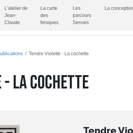
L'atelier de
La carte
Les
La conceptio
Jean-
des
parcours
Claude
fresques
Servais
ublications
Tendre Violette - La cochette
 - LA COCHETTE
Tendre Vio