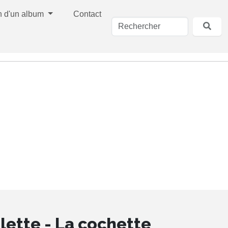
n d'un album
Contact
lette - La cochette