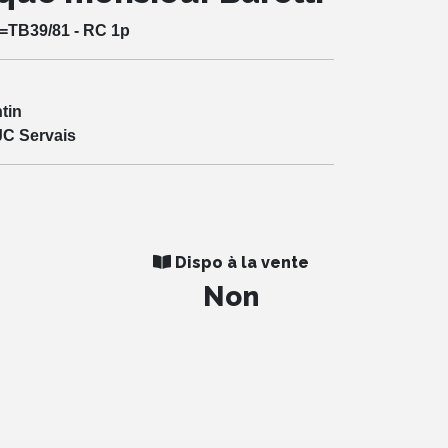
6=TB39/81 - RC 1p
ntin
JC Servais
Dispo à la vente
Non