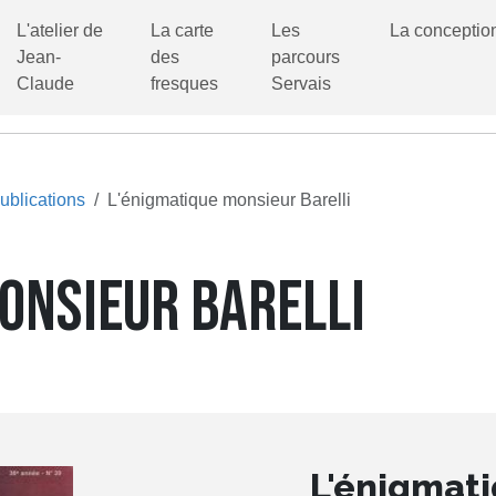
L'atelier de
La carte
Les
La conceptio
Jean-
des
parcours
Claude
fresques
Servais
ublications
L'énigmatique monsieur Barelli
ONSIEUR BARELLI
L'énigmati