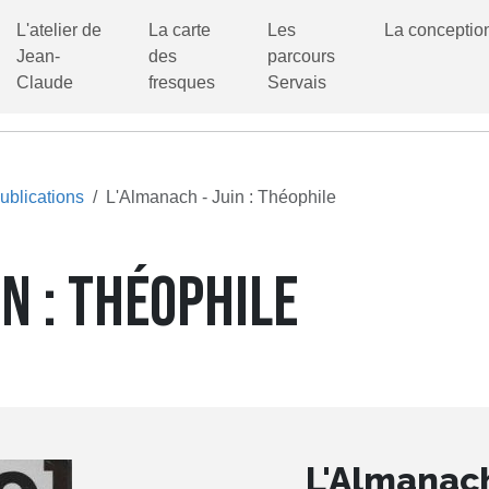
L'atelier de
La carte
Les
La conceptio
Jean-
des
parcours
Claude
fresques
Servais
ublications
L'Almanach - Juin : Théophile
IN : THÉOPHILE
L'Almanach