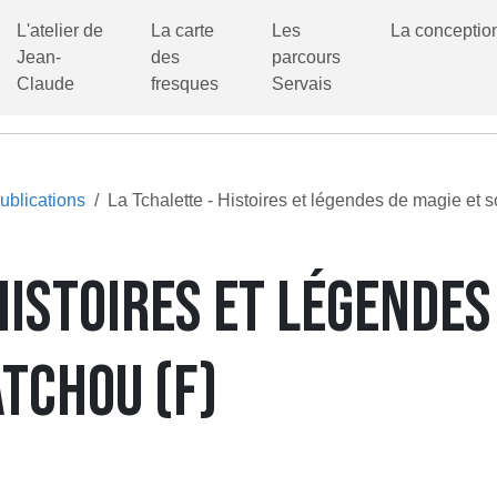
L'atelier de
La carte
Les
La conceptio
Jean-
des
parcours
Claude
fresques
Servais
ublications
La Tchalette - Histoires et légendes de magie et s
HISTOIRES ET LÉGENDES
ATCHOU (F)