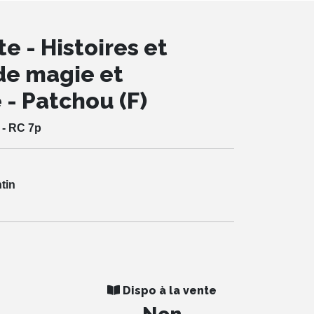
e - Histoires et
de magie et
 - Patchou (F)
 - RC 7p
ntin
Dispo à la vente