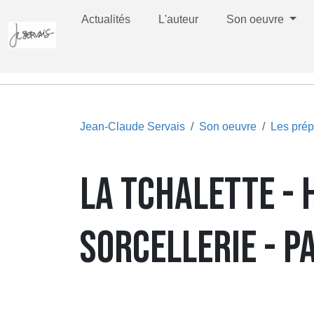
Actualités
L'auteur
Son oeuvre
Jean-Claude Servais
Son oeuvre
Les prép
LA TCHALETTE - 
SORCELLERIE - P