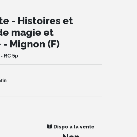
e - Histoires et
de magie et
 - Mignon (F)
 - RC 5p
ntin
Dispo à la vente