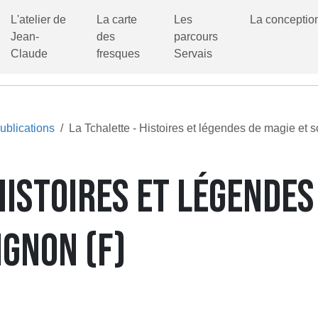
L'atelier de
La carte
Les
La conceptio
Jean-
des
parcours
Claude
fresques
Servais
ublications
La Tchalette - Histoires et légendes de magie et s
HISTOIRES ET LÉGENDES
IGNON (F)