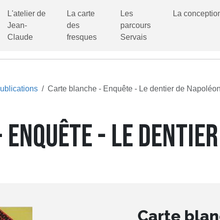
L'atelier de
La carte
Les
La conceptio
Jean-
des
parcours
Claude
fresques
Servais
ublications
Carte blanche - Enquête - Le dentier de Napoléo
 ENQUÊTE - LE DENTIE
Carte blan