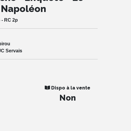
e Napoléon
 - RC 2p
pirou
JC Servais
Dispo à la vente
Non