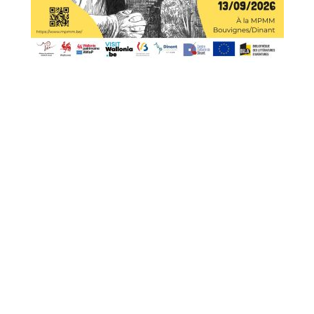
Exposition à Bouvignes (Dinant)
Depuis fin mars et jusqu’au 13 septembre 2026, la Maison
du patrimoine médiéval mosan (MPMM) de Bouvignes
(Dinant) vous propose une exposition « Le Moyen Âge dans
la bande dessinée ».