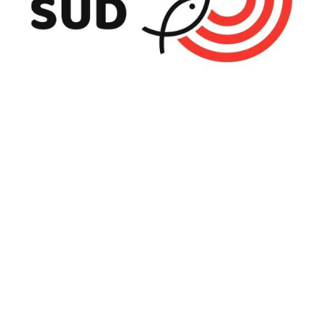
Radio Sud
Le dimanche 19 octobre dernier à 19h00, Radio Sud, la
radio du Beau Canton, recevait Jean-Claude.