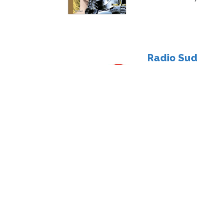
Radio Sud
Le dimanche 19 octo
Radio Sud, la radio
Jean-Claude.
Loup, qui es-t
Ce 10 octobre, le M
une nouvelle exposit
loup. Une illustrati
base à l’affiche et 
agrémentent l’exposi