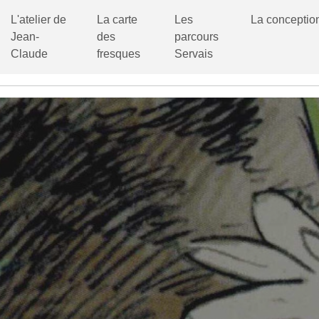
L'atelier de
La carte
Les
La conceptio
Jean-
des
parcours
Claude
fresques
Servais