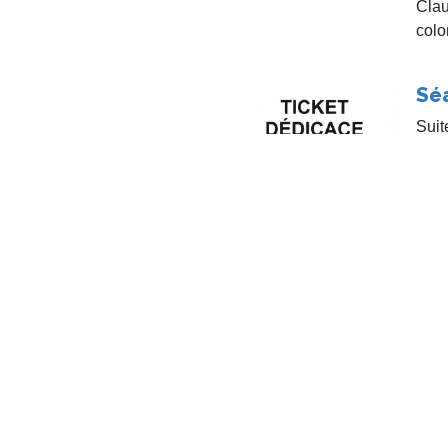
Clau
colo
Sé
Suit
bre dernier à 19h00,
symb
 du Beau Canton, recevait
colo
sont
Neuf
u ?
Fé
usée gaumais a inauguré
Aprè
ion ayant pour thème, le
Serv
on de Jean-Claude sert de
port
plusieurs de ses planches
une 
tion.