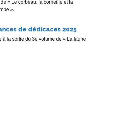
de « Le corbeau, la corneille et la
mbe ».
ances de dédicaces 2025
e à la sortie du 3e volume de « La faune
olique », « Le corbeau, la corneille et la
mbe », plusieurs séances de dédicaces
 déjà prévues à Bouillon, Etalle, Attert,
château.
e et dragon
s les albums « Les inédits de JC
ais » et « Montagne Fleurie » ainsi qu’un
folio, les éditions BD Must nous propose
autre facette de Jean-Claude, le conte.