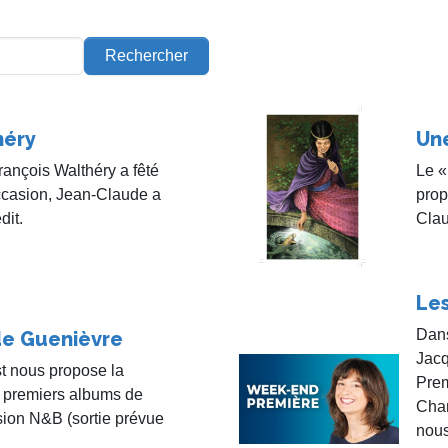
Rechercher
héry
Un
François Walthéry a fêté
Le «
occasion, Jean-Claude a
prop
dit.
Clau
Les
Dans
de Guenièvre
Jacq
t nous propose la
Prem
s premiers albums de
Char
ion N&B (sortie prévue
nous