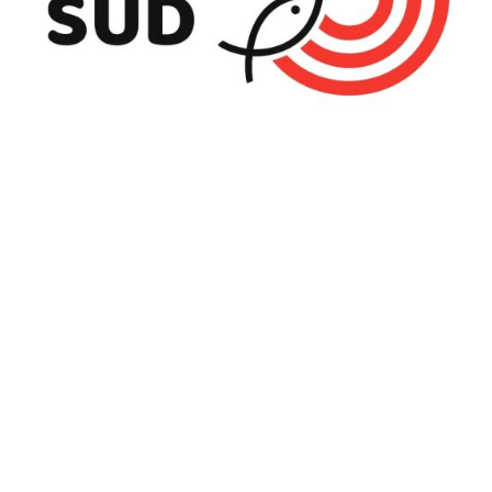
Radio Sud
Le dimanche 19 octobre dernier à 19h00, Radio Sud, la
radio du Beau Canton, recevait Jean-Claude.