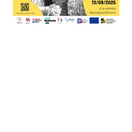
Exposition à Bouvignes (Dinant)
Depuis fin mars et jusqu’au 13 septembre 2026, la Maison
du patrimoine médiéval mosan (MPMM) de Bouvignes
(Dinant) vous propose une exposition « Le Moyen Âge dans
la bande dessinée ».